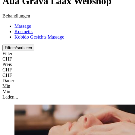
Aua Grava Laax Webshop
Behandlungen
Massage
Kosmetik
Kobido Gesichts Massage
Filtern/sortieren
Filter
CHF
Preis
CHF
CHF
Dauer
Min
Min
Laden...